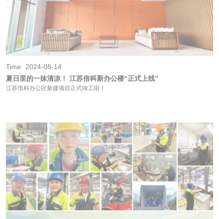
Time
2024-08-14
夏日里的一抹清凉！ 江苏倍科新办公楼“正式上线”
江苏倍科办公区新建项目正式竣工啦！
Time
2024-07-25
烈日长守，“暑”你最美 — — 倍科奋斗者图鉴
执青春之笔，书奋斗篇章，致敬不服“暑”的奋斗者们